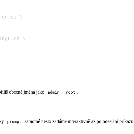
ngu.cz 
\
ingu.cz 
\
příliš obecné jména jako
,
.
admin
root
íky
samotné heslo zadáme interaktivně až po odeslání příkazu
prompt