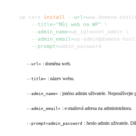
wp core 
install
--url
=
www.domena-hosti
--title
=
"Můj web na WP"
\
--admin_name
=
wp_igloonet_admin 
\
--admin_email
=
wp-admin@domena-host
--prompt
=
: doména web.
--url=
: název webu.
--title=
: jméno admin uživatele. Nepoužívejte 
--admin_name=
: e-mailová adresa na administrátora.
--admin_email=
: heslo admin uživatele. D
--prompt=admin_password