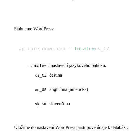
Stáhneme WordPress:
wp core download 
--locale
=
: nastavení jazykového balíčku.
--locale=
čeština
cs_CZ
angličtina (americká)
en_US
slovenština
sk_SK
Uložíme do nastavení WordPress přístupové údaje k databázi: