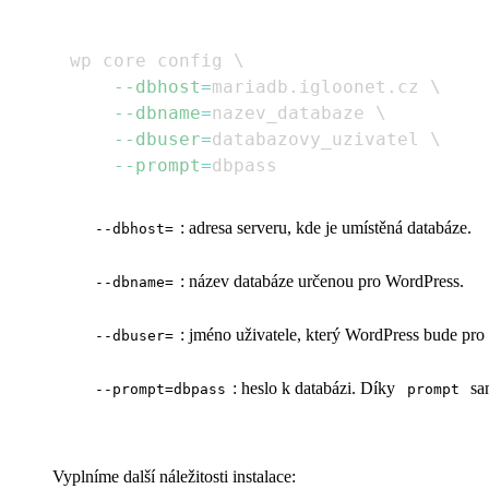
wp core config 
\
--dbhost
=
mariadb.igloonet.cz 
\
--dbname
=
nazev_databaze 
\
--dbuser
=
databazovy_uzivatel 
\
--prompt
=
: adresa serveru, kde je umístěná databáze.
--dbhost=
: název databáze určenou pro WordPress.
--dbname=
: jméno uživatele, který WordPress bude pro 
--dbuser=
: heslo k databázi. Díky
sam
--prompt=dbpass
prompt
Vyplníme další náležitosti instalace: